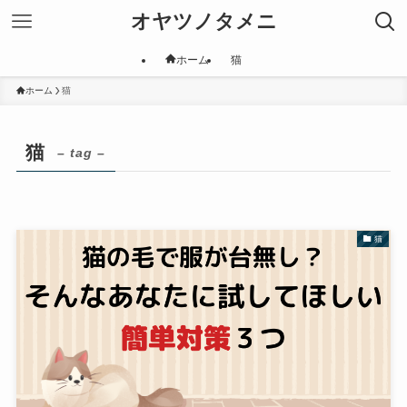
オヤツノタメニ
ホーム
猫
ホーム
猫
猫
– tag –
猫